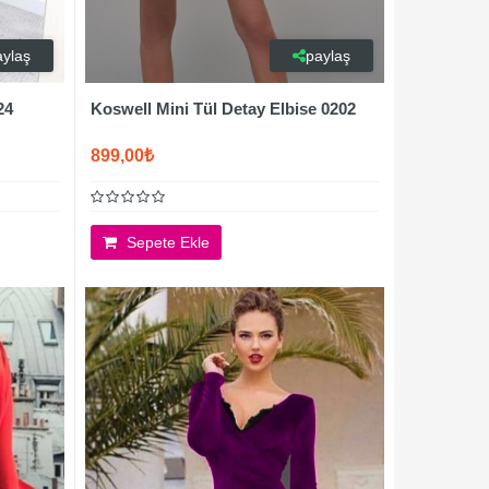
aylaş
paylaş
24
Koswell Mini Tül Detay Elbise 0202
899,00₺
Sepete Ekle