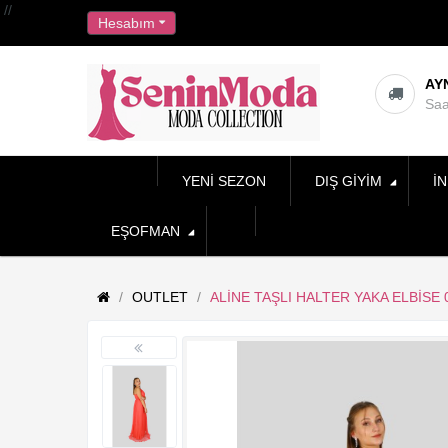
//
Hesabım
AY
Saa
YENI SEZON
DIŞ GIYIM
İN
EŞOFMAN
OUTLET
ALINE TAŞLI HALTER YAKA ELBISE 