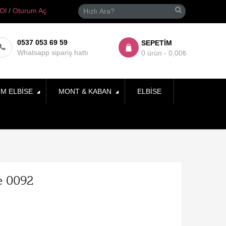
 Ol
/
Oturum Aç
0537 053 69 59
SEPETIM
Whatsapp sipariş hattı
0 ürün - 0,00₺
IM ELBISE
MONT & KABAN
ELBISE
se 0092