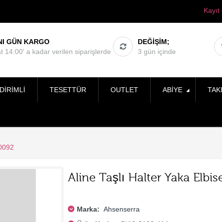
Kayıt
NI GÜN KARGO
DEĞIŞIM;
t 14:00' a kadar verilen siparişlerde
3 gün içinde
DIRIMLI
TESETTÜR
OUTLET
ABIYE
TAK
0092
Aline Taşlı Halter Yaka Elbi
Marka:
Ahsenserra