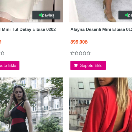
paylaş
p
 Mini Tül Detay Elbise 0202
Alayna Desenli Mini Elbise 01
₺
899,00₺
ete Ekle
Sepete Ekle