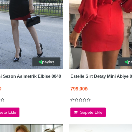
paylaş
p
ni Sezon Asimetrik Elbise 0040
Estelle Sırt Detay Mini Abiye 
₺
799,00₺
ete Ekle
Sepete Ekle