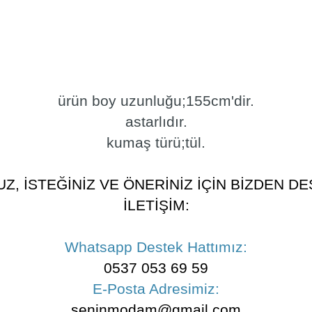
ürün boy uzunluğu;155cm'dir.
astarlıdır.
kumaş türü;tül.
, İSTEĞİNİZ VE ÖNERİNİZ İÇİN BİZDEN DES
İLETİŞİM:
Whatsapp Destek Hattımız:
0537 053 69 59
E-Posta Adresimiz:
seninmodam@gmail.com