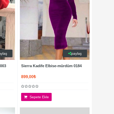
aylaş
paylaş
0003
Sierra Kadife Elbise-mürdüm 0184
899,00₺
Sepete Ekle