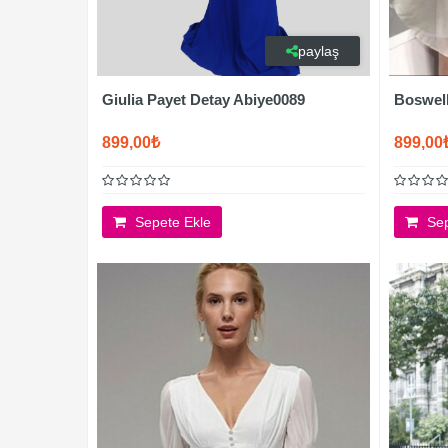
paylaş
Giulia Payet Detay Abiye0089
Boswell
899,00₺
899,00
Sepete Ekle
Sep