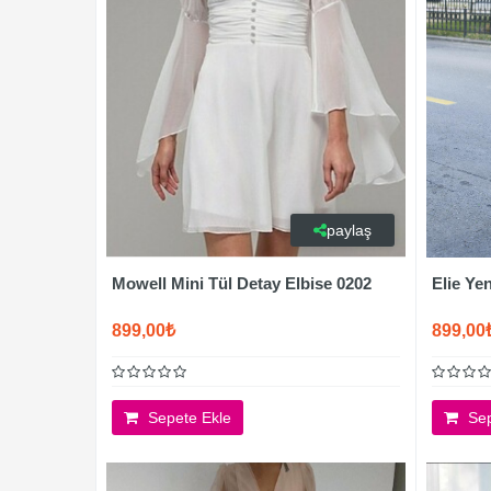
paylaş
Mowell Mini Tül Detay Elbise 0202
Elie Ye
899,00₺
899,00
Sepete Ekle
Sep