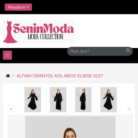
//
Hesabım
ALIYAH İSPANYOL KOL ABIYE ELBISE 0157