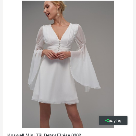
paylaş
Koswell Mini Tül Detay Elbise 0202