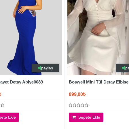
paylaş
p
Payet Detay Abiye0089
Boswell Mini Tül Detay Elbise
₺
899,00₺
ete Ekle
Sepete Ekle