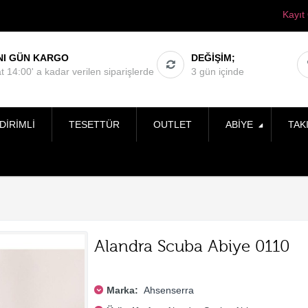
Kayıt
NI GÜN KARGO
DEĞIŞIM;
t 14:00' a kadar verilen siparişlerde
3 gün içinde
DIRIMLI
TESETTÜR
OUTLET
ABIYE
TAK
Alandra Scuba Abiye 0110
Marka:
Ahsenserra