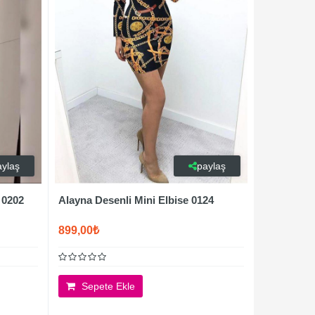
aylaş
paylaş
 0202
Alayna Desenli Mini Elbise 0124
899,00₺
Sepete Ekle