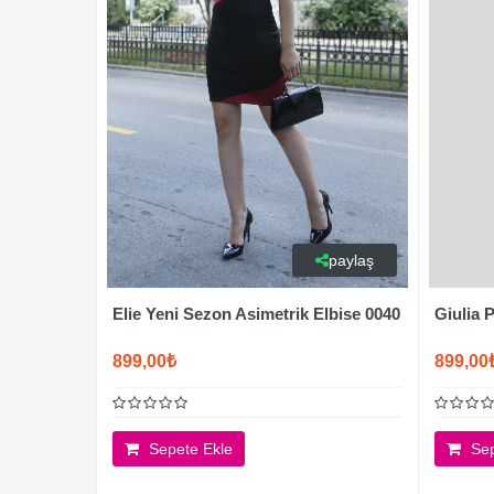
paylaş
Elie Yeni Sezon Asimetrik Elbise 0040
Giulia 
899,00₺
899,00
Sepete Ekle
Sep