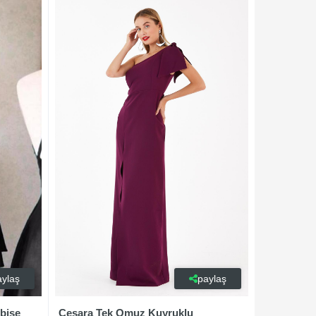
aylaş
paylaş
lbise
Cesara Tek Omuz Kuyruklu