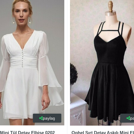
paylaş
p
Mini Tül Detay Elbise 0202
Ophel Sırt Detay Askılı Mini E