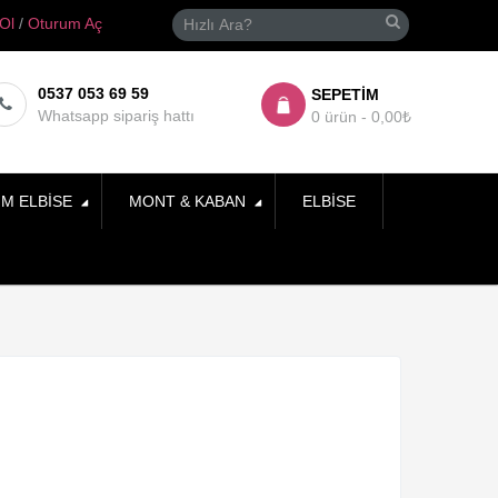
 Ol
/
Oturum Aç
0537 053 69 59
SEPETIM
Whatsapp sipariş hattı
0 ürün - 0,00₺
IM ELBISE
MONT & KABAN
ELBISE