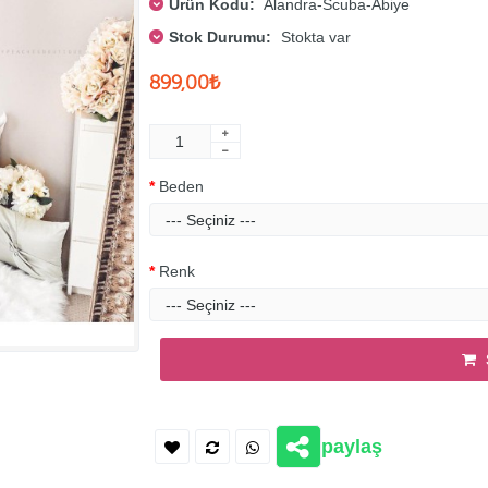
Ürün Kodu:
Alandra-Scuba-Abiye
Stok Durumu:
Stokta var
899,00₺
Beden
Renk
paylaş