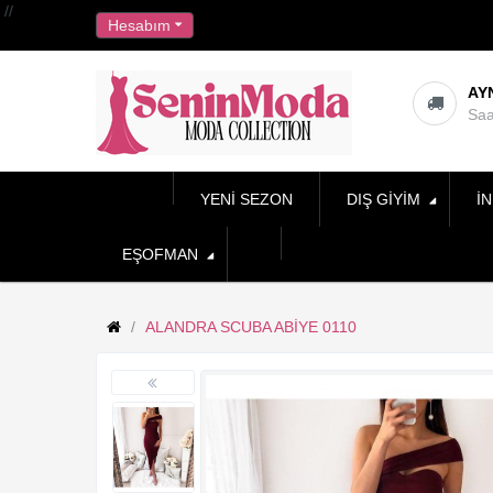
//
Hesabım
AY
Saa
YENI SEZON
DIŞ GIYIM
İN
EŞOFMAN
ALANDRA SCUBA ABIYE 0110