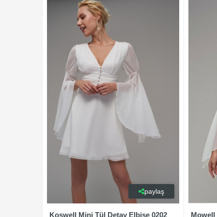
paylaş
Koswell Mini Tül Detay Elbise 0202
Mowell 