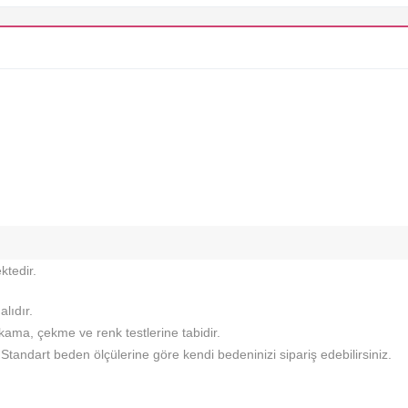
ktedir.
lıdır.
ıkama, çekme ve renk testlerine tabidir.
tandart beden ölçülerine göre kendi bedeninizi sipariş edebilirsiniz.