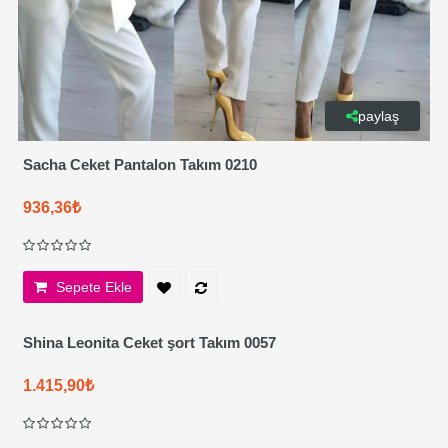
paylaş
Sacha Ceket Pantalon Takım 0210
936,36₺
Sepete Ekle
Shina Leonita Ceket şort Takım 0057
1.415,90₺