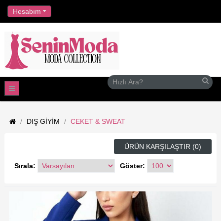
//
Hesabım
DIŞ GIYIM
CEKET & SWEAT
ÜRÜN KARŞILAŞTIR (0)
Sırala:
Göster: