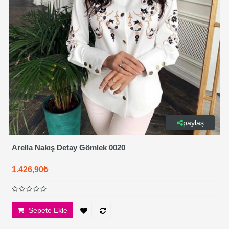
paylaş
Arella Nakış Detay Gömlek 0020
1.426,90₺
Sepete Ekle