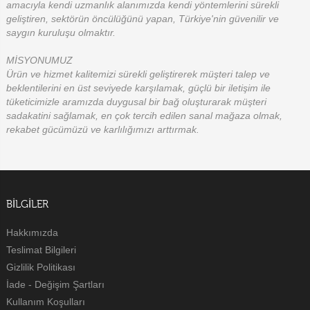
amacıyla kendi uzmanlık alanımızda kendi yöntemlerini sürekli
geliştiren, sektörün öncülüğünü yapan, Türkiye'nin güvenilir ve
saygın kuruluşu olmaktır.
MİSYONUMUZ
Ürün ve hizmet kalitemizi sürekli geliştirerek müşteri talep ve
beklentilerini en üst seviyede karşılamak, güçlü bir iletişim ile
tüketicimizle aramızda duygusal bir bağ oluşturarak müşteri
sadakatini sağlamak, en çok tercih edilen sanal mağaza olmak,
rekabet gücümüzü ve karlılığımızı arttırmak.
BILGILER
Hakkımızda
Teslimat Bilgileri
Gizlilik Politikası
İade - Değişim Şartları
Kullanım Koşulları