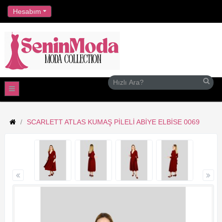
//
Hesabım
SCARLETT ATLAS KUMAŞ PILELI ABIYE ELBISE 0069