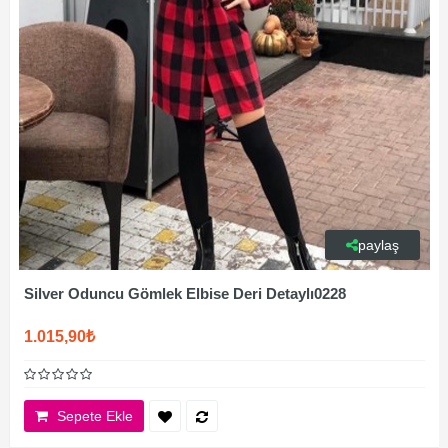
paylaş
Silver Oduncu Gömlek Elbise Deri Detaylı0228
1.015,90₺
Sepete Ekle