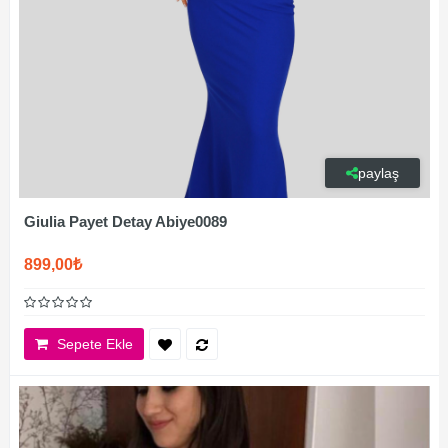
paylaş
Giulia Payet Detay Abiye0089
899,00₺
Sepete Ekle