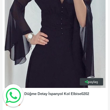
paylaş
Lola Şifon Düğme Detay İspanyol Kol Elbise0202
899,00₺