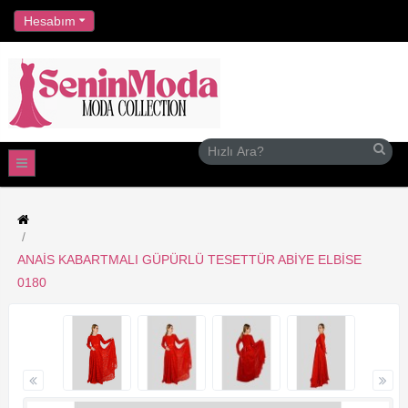
//
Hesabım
ANAIS KABARTMALI GÜPÜRLÜ TESETTÜR ABIYE ELBISE
0180