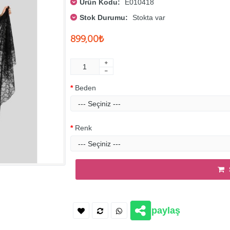
Ürün Kodu:
E010418
Stok Durumu:
Stokta var
899,00₺
Beden
Renk
paylaş