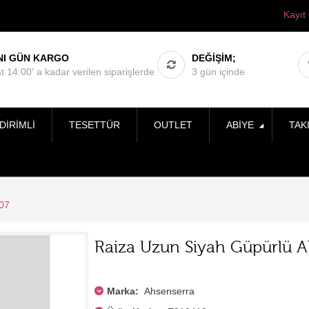
Kayıt
NI GÜN KARGO
DEĞIŞIM;
t 14:00' a kadar verilen siparişlerde
3 gün içinde
DIRIMLI
TESETTÜR
OUTLET
ABIYE
TAK
07
Raiza Uzun Siyah Güpürlü Ab
Marka:
Ahsenserra