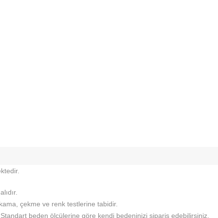
ktedir.
lıdır.
ıkama, çekme ve renk testlerine tabidir.
tandart beden ölçülerine göre kendi bedeninizi sipariş edebilirsiniz.