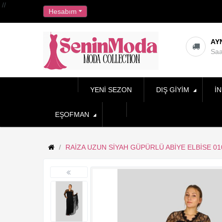
//
Hesabım
AY
Saa
YENI SEZON
DIŞ GIYIM
İN
EŞOFMAN
RAIZA UZUN SIYAH GÜPÜRLÜ ABIYE ELBISE 01