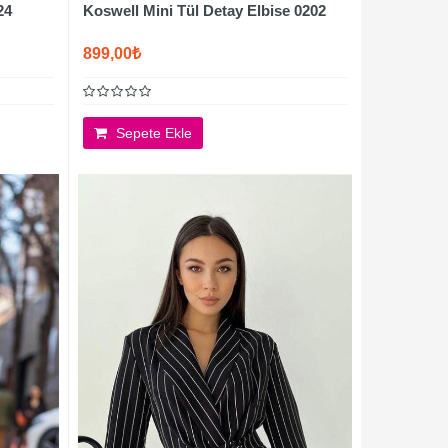
24
Koswell Mini Tül Detay Elbise 0202
899,00₺
Sepete Ekle