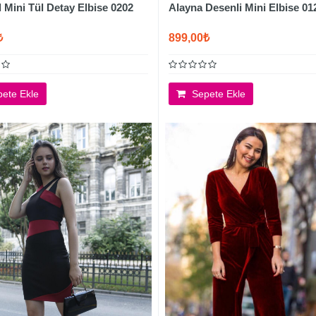
 Mini Tül Detay Elbise 0202
Alayna Desenli Mini Elbise 01
₺
899,00₺
ete Ekle
Sepete Ekle