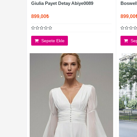
Giulia Payet Detay Abiye0089
Boswell
899,00₺
899,00
Sepete Ekle
Sep