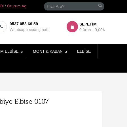
 Ol
/
Oturum Aç
0537 053 69 59
SEPETIM
Whatsapp sipariş hattı
0 ürün - 0,00₺
IM ELBISE
MONT & KABAN
ELBISE
iye Elbise 0107