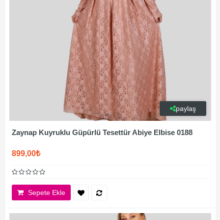
paylaş
Zaynap Kuyruklu Güpürlü Tesettür Abiye Elbise 0188
899,00₺
Sepete Ekle