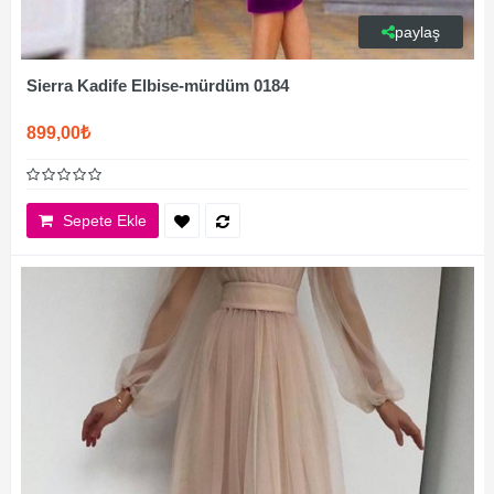
paylaş
Sierra Kadife Elbise-mürdüm 0184
899,00₺
Sepete Ekle