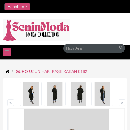
//
Hesabım
GURO UZUN HAKI KAŞE KABAN 0182