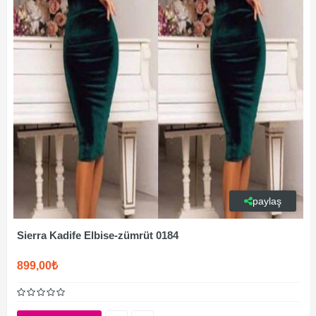
paylaş
Sierra Kadife Elbise-zümrüt 0184
899,00₺