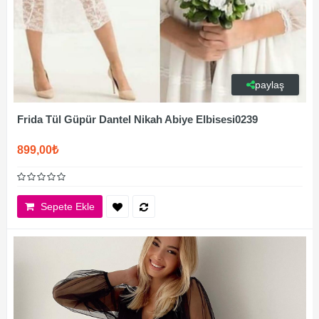
paylaş
Frida Tül Güpür Dantel Nikah Abiye Elbisesi0239
899,00₺
Sepete Ekle