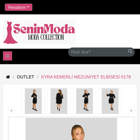
//
Hesabım
OUTLET
KYRA KEMERLI MEZUNIYET ELBISESI 0178