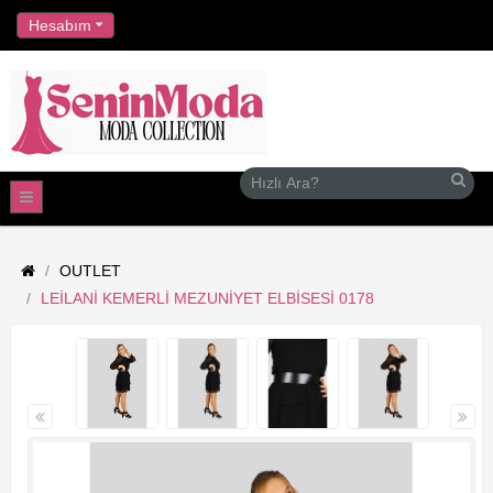
//
Hesabım
OUTLET
LEILANI KEMERLI MEZUNIYET ELBISESI 0178