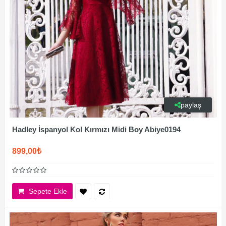
paylaş
Hadley İspanyol Kol Kırmızı Midi Boy Abiye0194
899,00₺
Sepete Ekle