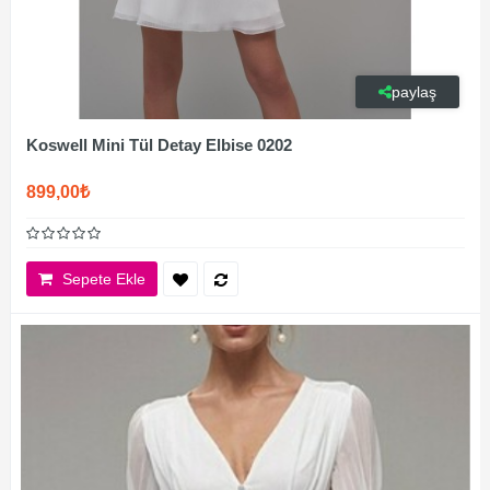
paylaş
Koswell Mini Tül Detay Elbise 0202
899,00₺
Sepete Ekle