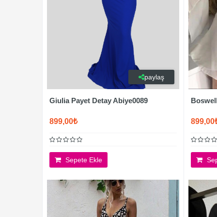
paylaş
Giulia Payet Detay Abiye0089
Boswell
899,00₺
899,00
Sepete Ekle
Sep