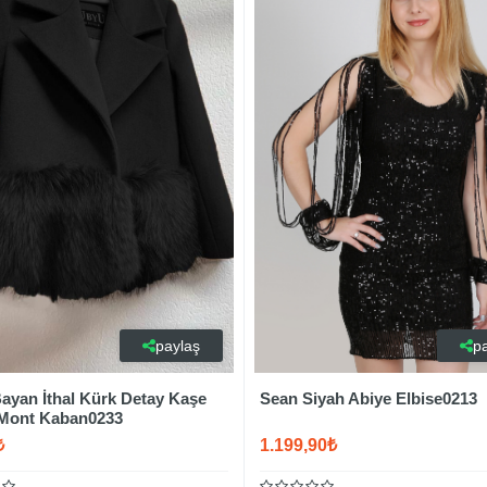
paylaş
p
ayan İthal Kürk Detay Kaşe
Sean Siyah Abiye Elbise0213
 Mont Kaban0233
₺
1.199,90₺