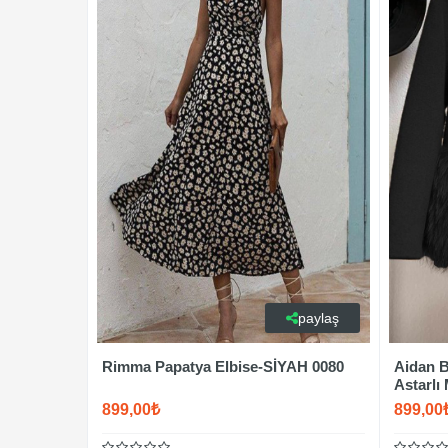
paylaş
Rimma Papatya Elbise-SİYAH 0080
Aidan B
Astarlı
899,00₺
899,00