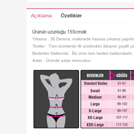
Açıklama
Özellikler
Ürünün uzunluğu 155cmdir.
Yıkama : 30 Derece, makinede hassas yıkama yapılma
Testler : Tüm ürünlerde ilk üretimden itibaren çeşitli y
Bedenler Hakkında : Bu ürün tam beden kalıbındadır. S
Astar : Üründe astar mevcuttur.