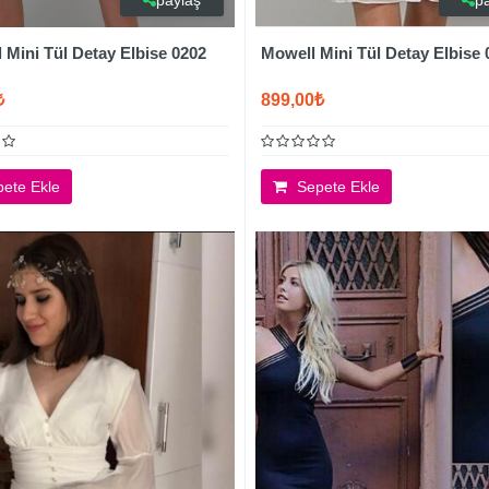
paylaş
p
 Mini Tül Detay Elbise 0202
Mowell Mini Tül Detay Elbise 
₺
899,00₺
ete Ekle
Sepete Ekle