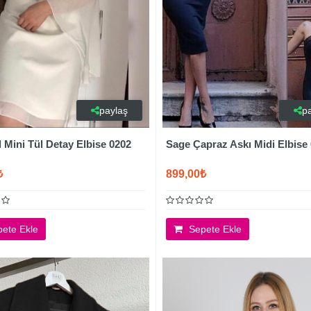
paylaş
p
 Mini Tül Detay Elbise 0202
Sage Çapraz Askı Midi Elbise
₺
899,00₺
ete Ekle
Sepete Ekle