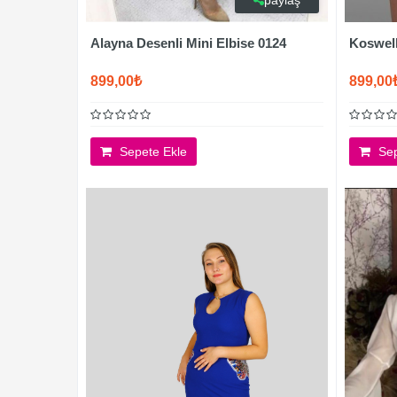
paylaş
Alayna Desenli Mini Elbise 0124
Koswell
899,00₺
899,00
Sepete Ekle
Sep