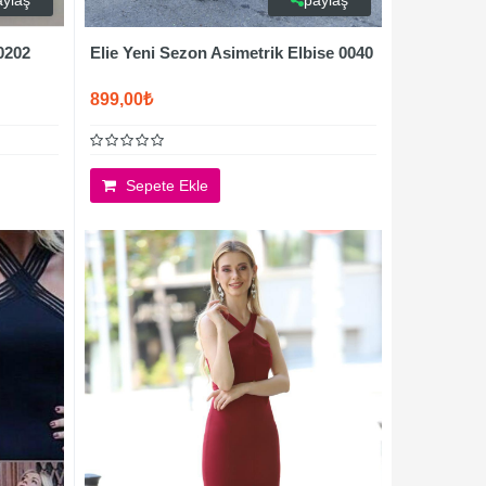
aylaş
paylaş
0202
Elie Yeni Sezon Asimetrik Elbise 0040
899,00₺
Sepete Ekle