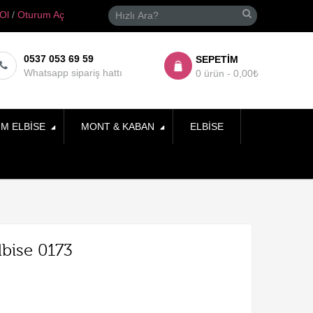
 Ol
/
Oturum Aç
0537 053 69 59
SEPETIM
Whatsapp sipariş hattı
0 ürün - 0,00₺
IM ELBISE
MONT & KABAN
ELBISE
lbise 0173