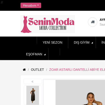
//
Hesabım
AY
Saa
YENI SEZON
DIŞ GIYIM
İN
EŞOFMAN
OUTLET
ZOAR ASTARLI DANTELLI ABIYE EL