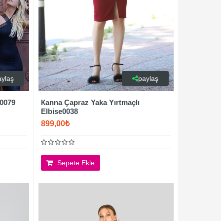
aylaş
paylaş
 0079
Каnna Çapraz Yaka Yırtmaçlı
Elbise0038
899,00₺
Sepete Ekle