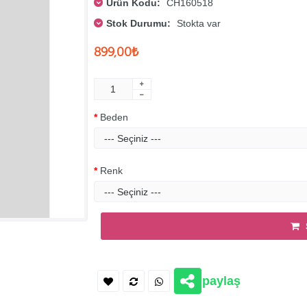
Ürün Kodu:
CH160518
Stok Durumu:
Stokta var
899,00₺
Beden
Renk
paylaş