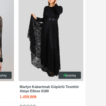
aylaş
paylaş
Marlyn Kabartmalı Güpürlü Tesettür
Abiye Elbise 0180
1.459,90₺