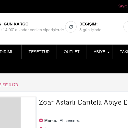
Kayıt
NI GÜN KARGO
DEĞIŞIM;
t 14:00' a kadar verilen siparişlerde
3 gün içinde
DIRIMLI
TESETTÜR
OUTLET
ABIYE
TAK
BISE 0173
Zoar Astarlı Dantelli Abiye E
Marka:
Ahsenserra