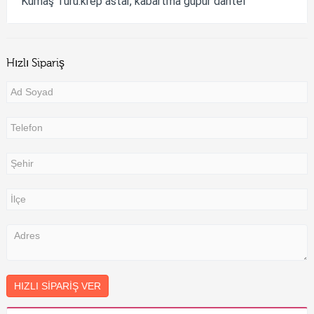
Kumaş Türü:krep astar, kabartma güpür dantel
Hızlı Sipariş
HIZLI SIPARIŞ VER