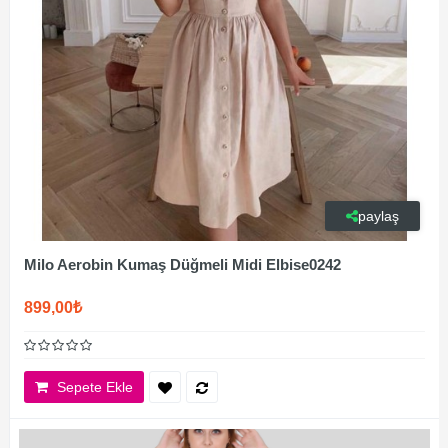
paylaş
Milo Aerobin Kumaş Düğmeli Midi Elbise0242
899,00₺
Sepete Ekle