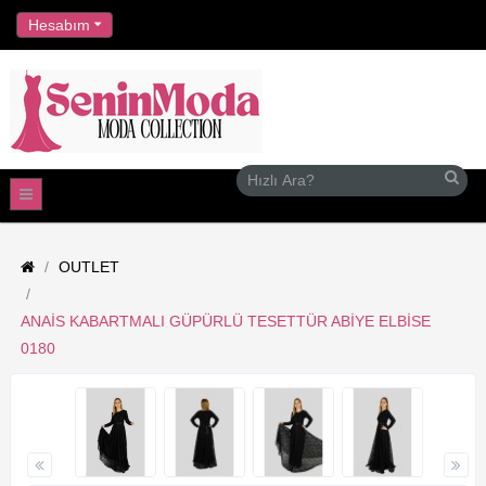
//
Hesabım
OUTLET
ANAIS KABARTMALI GÜPÜRLÜ TESETTÜR ABIYE ELBISE
0180