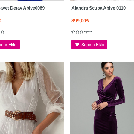
Payet Detay Abiye0089
Alandra Scuba Abiye 0110
₺
899,00₺
ete Ekle
Sepete Ekle