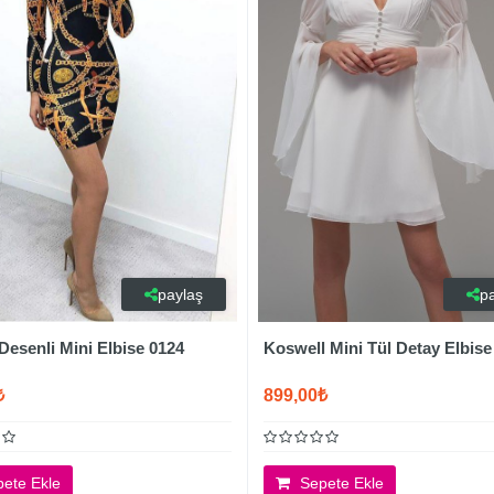
paylaş
p
Desenli Mini Elbise 0124
Koswell Mini Tül Detay Elbise
₺
899,00₺
ete Ekle
Sepete Ekle