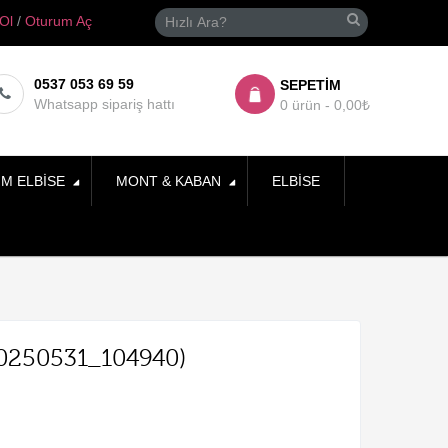
 Ol
/
Oturum Aç
0537 053 69 59
SEPETIM
Whatsapp sipariş hattı
0 ürün - 0,00₺
IM ELBISE
MONT & KABAN
ELBISE
20250531_104940)