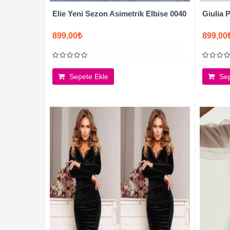
Elie Yeni Sezon Asimetrik Elbise 0040
Giulia 
899,00₺
899,00
Sepete Ekle
Sep