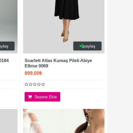
aylaş
paylaş
0184
Scarlett Atlas Kumaş Pileli Abiye
Elbise 0069
899,00₺
Sepete Ekle