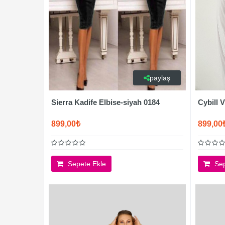
paylaş
Sierra Kadife Elbise-siyah 0184
Cybill 
899,00₺
899,00
Sepete Ekle
Sep