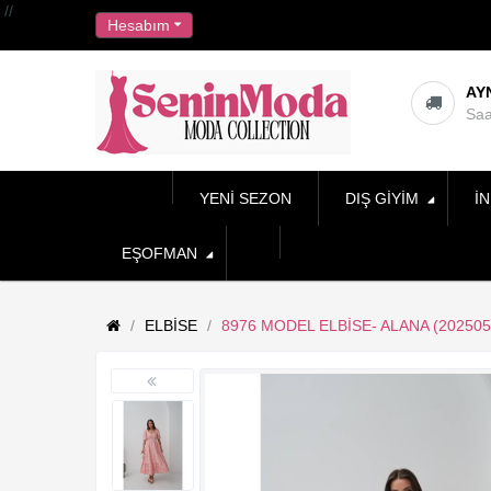
//
Hesabım
AY
Saa
YENI SEZON
DIŞ GIYIM
İN
EŞOFMAN
ELBISE
8976 MODEL ELBISE- ALANA (20250