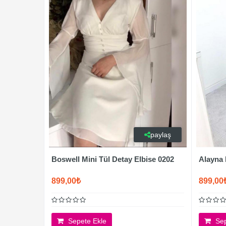
paylaş
Boswell Mini Tül Detay Elbise 0202
Alayna 
899,00₺
899,00
Sepete Ekle
Sep