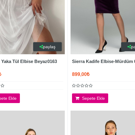
paylaş
p
V Yaka Tül Elbise Beyaz0163
Sierra Kadife Elbise-Mürdüm 
₺
899,00₺
ete Ekle
Sepete Ekle