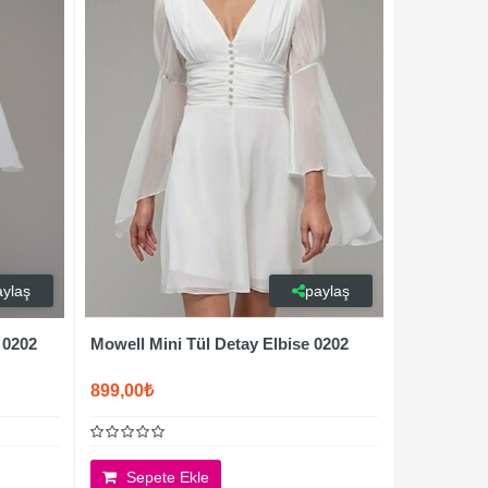
aylaş
paylaş
 0202
Mowell Mini Tül Detay Elbise 0202
899,00₺
Sepete Ekle