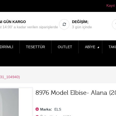
Kayıt
NI GÜN KARGO
DEĞIŞIM;
t 14:00' a kadar verilen siparişlerde
3 gün içinde
DIRIMLI
TESETTÜR
OUTLET
ABIYE
TAK
531_104940)
8976 Model Elbise- Alana (
Marka:
ELS