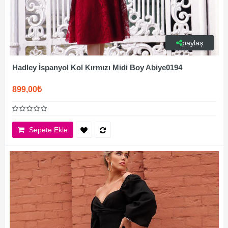
paylaş
Hadley İspanyol Kol Kırmızı Midi Boy Abiye0194
899,00₺
Sepete Ekle