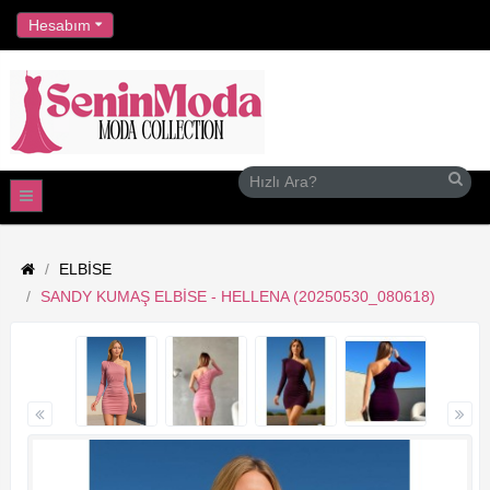
//
Hesabım
ELBISE
SANDY KUMAŞ ELBISE - HELLENA (20250530_080618)