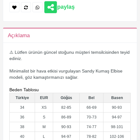
paylaş
Açıklama
⚠️ Lütfen ürünün güncel stoğunu müşteri temsilcisinden teyid
ediniz.
Minimalist bir hava etkisi vurgulayan Sandy Kumaş Elbise
modeli, göz kamaştırmanızı sağlar.
Beden Tablosu
Türkiye
EUR
Göğüs
Bel
Basen
34
XS
82-85
66-69
90-93
36
S
86-89
70-73
94-97
38
M
90-93
74-77
98-101
40
L
94-97
78-82
102-106