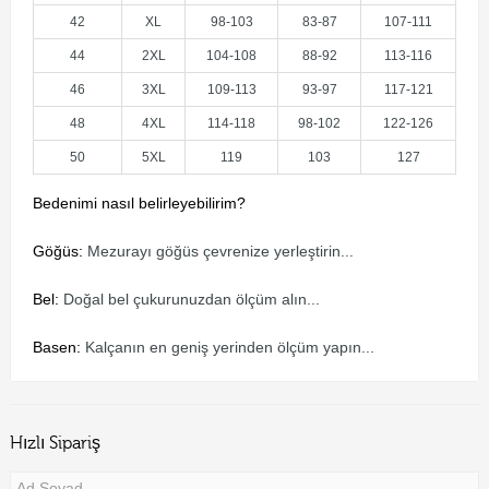
42
XL
98-103
83-87
107-111
44
2XL
104-108
88-92
113-116
46
3XL
109-113
93-97
117-121
48
4XL
114-118
98-102
122-126
50
5XL
119
103
127
Bedenimi nasıl belirleyebilirim?
Göğüs:
Mezurayı göğüs çevrenize yerleştirin...
Bel:
Doğal bel çukurunuzdan ölçüm alın...
Basen:
Kalçanın en geniş yerinden ölçüm yapın...
Hızlı Sipariş