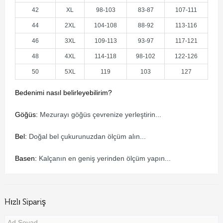
42
XL
98-103
83-87
107-111
44
2XL
104-108
88-92
113-116
46
3XL
109-113
93-97
117-121
48
4XL
114-118
98-102
122-126
50
5XL
119
103
127
Bedenimi nasıl belirleyebilirim?
Göğüs:
Mezurayı göğüs çevrenize yerleştirin...
Bel:
Doğal bel çukurunuzdan ölçüm alın...
Basen:
Kalçanın en geniş yerinden ölçüm yapın...
Hızlı Sipariş