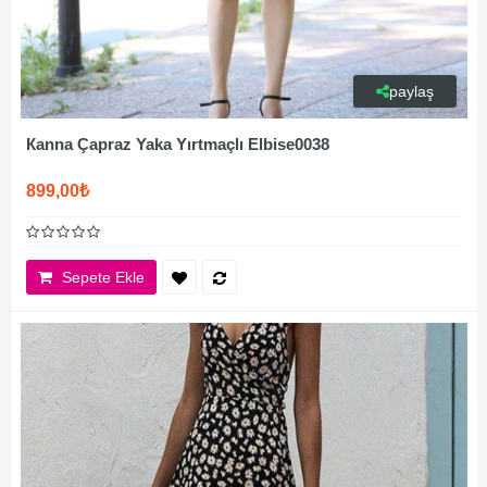
paylaş
Каnna Çapraz Yaka Yırtmaçlı Elbise0038
899,00₺
Sepete Ekle