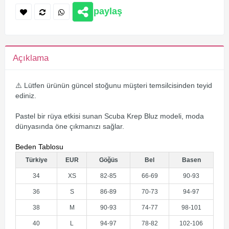
paylaş
Açıklama
⚠️ Lütfen ürünün güncel stoğunu müşteri temsilcisinden teyid
ediniz.
Pastel bir rüya etkisi sunan Scuba Krep Bluz modeli, moda
dünyasında öne çıkmanızı sağlar.
Beden Tablosu
Türkiye
EUR
Göğüs
Bel
Basen
34
XS
82-85
66-69
90-93
36
S
86-89
70-73
94-97
38
M
90-93
74-77
98-101
40
L
94-97
78-82
102-106