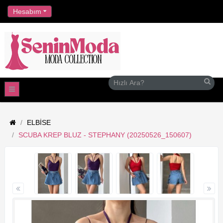
//
Hesabım
ELBISE
SCUBA KREP BLUZ - STEPHANY (20250526_150607)