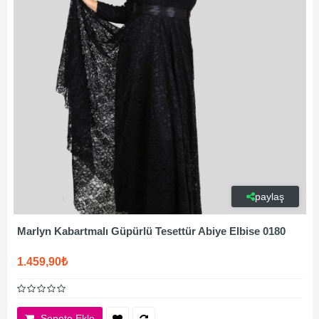
paylaş
Marlyn Kabartmalı Güpürlü Tesettür Abiye Elbise 0180
1.459,90₺
Sepete Ekle