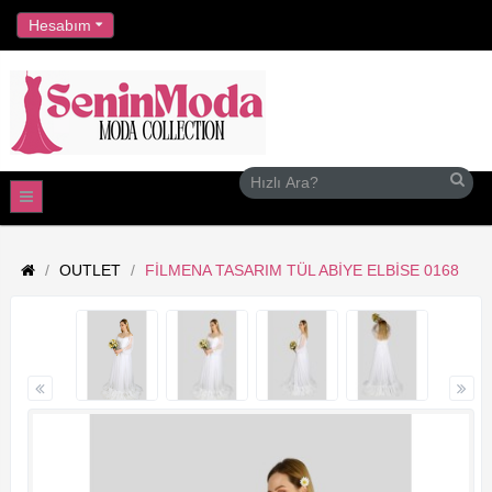
//
Hesabım
OUTLET
FILMENA TASARIM TÜL ABIYE ELBISE 0168