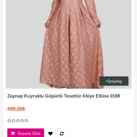
paylaş
Zaynap Kuyruklu Güpürlü Tesettür Abiye Elbise 0188
899,00₺
Sepete Ekle