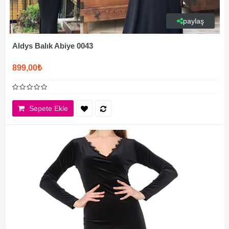
paylaş
Aldys Balık Abiye 0043
899,00₺
Sepete Ekle