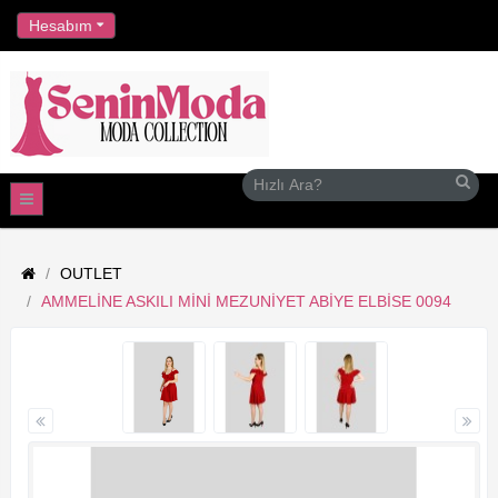
//
Hesabım
OUTLET
AMMELINE ASKILI MINI MEZUNIYET ABIYE ELBISE 0094