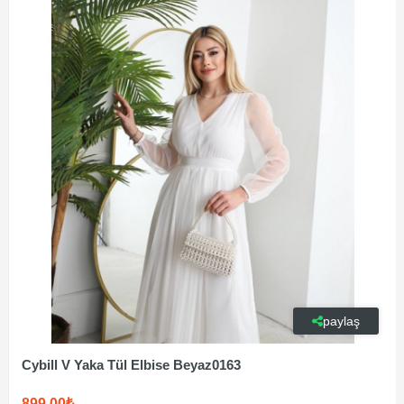
paylaş
Cybill V Yaka Tül Elbise Beyaz0163
899,00₺